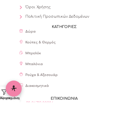
Όροι Χρήσης
Πολιτική Προσωπικών Δεδομένων
ΚΑΤΗΓΟΡΙΕΣ
Δώρα
Κούπες & Θερμός
Μπρελόκ
Μπαλόνια
Ρούχα & Αξεσουάρ
Διακοσμητικά
Φίλτρα
Ο λογαριασμός μου
Αγαπημένα
ΕΠΙΚΟΙΝΩΝΙΑ
+30 26713 00286
+30 69859 79428
mail@lovables.gr