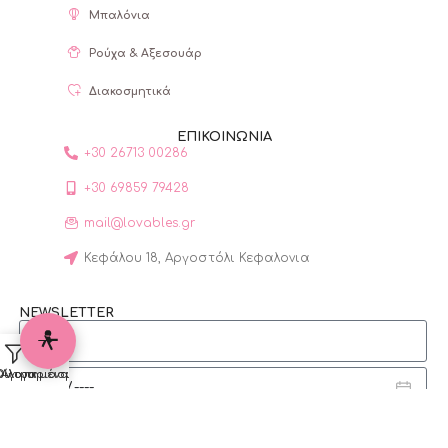
Μπαλόνια
Ρούχα & Αξεσουάρ
Διακοσμητικά
ΕΠΙΚΟΙΝΩΝΙΑ
+30 26713 00286
+30 69859 79428
mail@lovables.gr
Κεφάλου 18, Αργοστόλι Κεφαλονια
NEWSLETTER
Φίλτρα
Ο λογαριασμός μου
Αγαπημένα