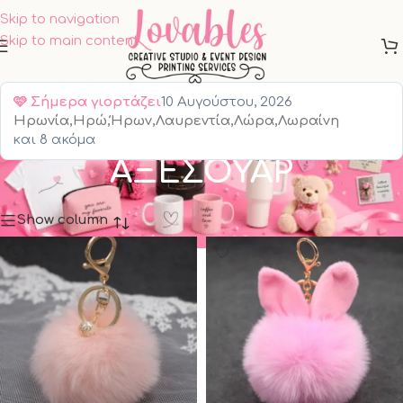
Skip to navigation
Skip to main content
🩷
Σήμερα γιορτάζει
10 Αυγούστου, 2026
Ηρωνία,Ηρώ,Ήρων,Λαυρεντία,Λώρα,Λωραίνη
ΜΠΡΕΛΟΚ &
και 8 ακόμα
ΑΞΕΣΟΥΑΡ
Show column