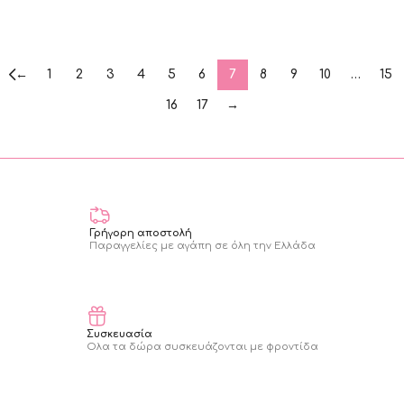
ΠΡΟΣΘΗΚΗ ΣΤΟ ΚΑΛΑΘΙ
←
1
2
3
4
5
6
7
8
9
10
…
15
16
17
→
Γρήγορη αποστολή
Παραγγελίες με αγάπη σε όλη την Ελλάδα
Συσκευασία
Ολα τα δώρα συσκευάζονται με φροντίδα