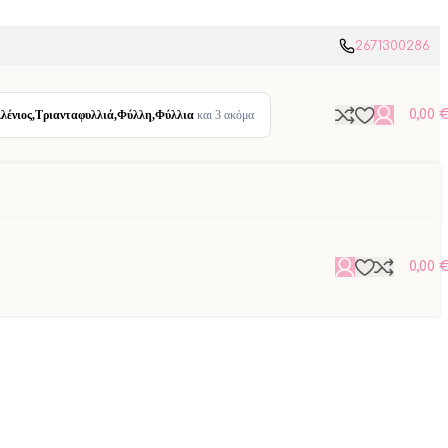
2671300286
0,00
λένιος,Τριανταφυλλιά,Φύλλη,Φύλλια
και 3 ακόμα
0,00