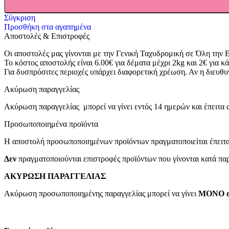
Κεράκια & Πυρσοί
Σύγκριση
Κανονάκια Κομφετί
Προσθήκη στα αγαπημένα
Αποστολές & Επιστροφές
Σετ Party
ΠΡΟΣΚΛΗΤΗΡΙΑ
Οι αποστολές μας γίνονται με την Γενική Ταχυδρομική σε Όλη την
Το κόστος αποστολής είναι 6.00€ για δέματα μέχρι 2kg και 2€ για κά
Αγόρι
Για δυσπρόσιτες περιοχές υπάρχει διαφορετική χρέωση. Αν η διευθ
Κορίτσι
Ακύρωση παραγγελίας
Ακύρωση παραγγελίας μπορεί να γίνει εντός 14 ημερών και έπειτα 
ΘΕΜΑΤΑ
Προσωποποιημένα προϊόντα
BACHELOR
Η αποστολή προσωποποιημένων προϊόντων πραγματοποιείται έπειτα
ΓΑΜΟΣ
Δεν
πραγματοποιούνται επιστροφές προϊόντων που γίνονται κατά παρ
ΒΑΠΤΙΣΗ
ΑΚΥΡΩΣΗ ΠΑΡΑΓΓΕΛΙΑΣ
ΓΕΝΕΘΛΙΑ
Ακύρωση προσωποποιημένης παραγγελίας μπορεί να γίνει
ΜΟΝΟ ε
GENDER REVEAL
ΑΠΟΦΟΙΤΗΣΗ