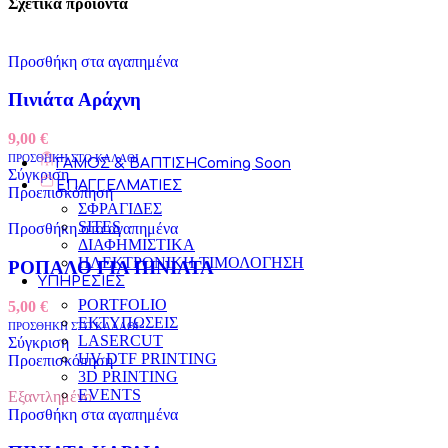
Σχετικά προϊόντα
ΖΩΑΚΙΑ
ΘΕΜΑΤΑ
ΣΧΗΜΑΤΑ
Προσθήκη στα αγαπημένα
BACHELOR
VALENTINE
Πινιάτα Αράχνη
ΓΑΜΟΣ
XMAS
ΒΑΠΤΙΣΗ
9,00
€
ΠΡΟΣΘΗΚΗ ΣΤΟ ΚΑΛΑΘΙ
ΓΑΜΟΣ & ΒΑΠΤΙΣΗ
Coming Soon
ΓΕΝΕΘΛΙΑ
Σύγκριση
ΕΠΑΓΓΕΛΜΑΤΙΕΣ
Προεπισκόπηση
GENDER REVEAL
ΣΦΡΑΓΙΔΕΣ
SITES
Προσθήκη στα αγαπημένα
ΑΠΟΦΟΙΤΗΣΗ
ΔΙΑΦΗΜΙΣΤΙΚΑ
ΗΛΕΚΤΡΟΝΙΚΗ ΤΙΜΟΛΟΓΗΣΗ
ΡΟΠΑΛΟ ΓΙΑ ΠΙΝΙΑΤΑ
ΖΩΑΚΙΑ
ΥΠΗΡΕΣΙΕΣ
ΣΧΗΜΑΤΑ
PORTFOLIO
5,00
€
ΕΚΤΥΠΩΣΕΙΣ
ΠΡΟΣΘΗΚΗ ΣΤΟ ΚΑΛΑΘΙ
VALENTINE
LASERCUT
Σύγκριση
UV DTF PRINTING
Προεπισκόπηση
XMAS
3D PRINTING
EVENTS
Εξαντλημένο
Προσθήκη στα αγαπημένα