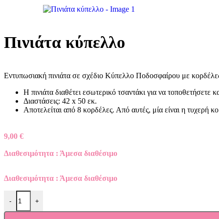
Foil
Φυάλες ήλιον
ΠΙΝΙΑΤΕΣ
Πινιάτα κύπελλο
ΑΞΕΣΟΥΑΡ PARTY
Εντυπωσιακή πινιάτα σε σχέδιο Κύπελλο Ποδοσφαίρου με κορδέλες,
Είδη Σερβιρίσματος
Η πινιάτα διαθέτει εσωτερικό τσαντάκι για να τοποθετήσετε 
Διαστάσεις: 42 x 50 εκ.
Κεράκια & Πυρσοί
Αποτελείται από 8 κορδέλες. Από αυτές, μία είναι η τυχερή κο
Κανονάκια Κομφετί
Σετ Party
9,00
€
ΠΡΟΣΚΛΗΤΗΡΙΑ
Διαθεσιμότητα : Άμεσα διαθέσιμο
Αγόρι
Κορίτσι
Διαθεσιμότητα : Άμεσα διαθέσιμο
ΑΞΕΣΟΥΑΡ PARTY
-
+
Είδη Σερβιρίσματος