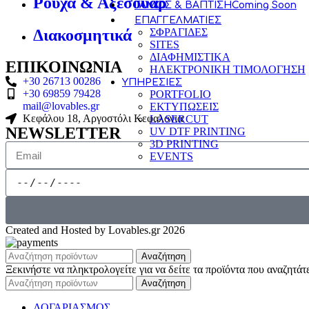
Ρούχα & Αξεσουάρ
ΓΑΜΟΣ & ΒΑΠΤΙΣΗ
Coming Soon
ΕΠΑΓΓΕΛΜΑΤΙΕΣ
ΣΦΡΑΓΙΔΕΣ
Διακοσμητικά
SITES
ΔΙΑΦΗΜΙΣΤΙΚΑ
ΕΠΙΚΟΙΝΩΝΙΑ
ΗΛΕΚΤΡΟΝΙΚΗ ΤΙΜΟΛΟΓΗΣΗ
+30 26713 00286
ΥΠΗΡΕΣΙΕΣ
+30 69859 79428
PORTFOLIO
mail@lovables.gr
ΕΚΤΥΠΩΣΕΙΣ
Κεφάλου 18, Αργοστόλι Κεφαλονια
LASERCUT
NEWSLETTER
UV DTF PRINTING
3D PRINTING
EVENTS
Created and Hosted by Lovables.gr 2026
Αναζήτηση
Ξεκινήστε να πληκτρολογείτε για να δείτε τα προϊόντα που αναζητάτ
Αναζήτηση
ΛΟΓΑΡΙΑΣΜΟΣ