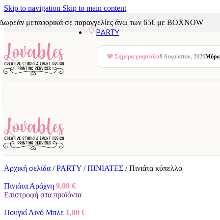
ΓΕΝΕΘΛΙΑ
Skip to navigation
Skip to main content
ΑΠΟΦΟΙΤΗΣΗ
Δωρεάν μεταφορικά σε παραγγελίες άνω των 65€ με BOXNOW
PARTY
🩷
Σήμερα γιορτάζει
8 Αυγούστου, 2026
Μύρω
ΜΠΑΛΟΝΙΑ
Latex
Foil
Φυάλες ήλιον
ΠΙΝΙΑΤΕΣ
Αρχική σελίδα
/
PARTY
/
ΠΙΝΙΑΤΕΣ
/
Πινιάτα κύπελλο
Πινιάτα Αράχνη
9,00
€
ΜΠΑΛΟΝΙΑ
Επιστροφή στα προϊόντα
Latex
Πουγκί Λινό Μπλε
1,80
€