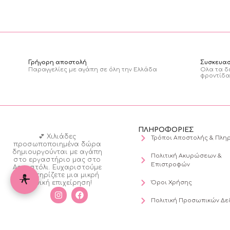
Γρήγορη αποστολή
Συσκευα
Παραγγελίες με αγάπη σε όλη την Ελλάδα
Ολα τα δ
φροντίδα
ΠΛΗΡΟΦΟΡΙΕΣ
💕 Χιλιάδες
Τρόποι Αποστολής & Πλ
προσωποποιημένα δώρα
δημιουργούνται με αγάπη
Πολιτική Ακυρώσεων &
στο εργαστήριο μας στο
Επιστροφών
Αργοστόλι. Ευχαριστούμε
που στηρίζετε μια μικρή
ελληνική επιχείρηση!
Όροι Χρήσης
Πολιτική Προσωπικών Δ
Επικοινωνία