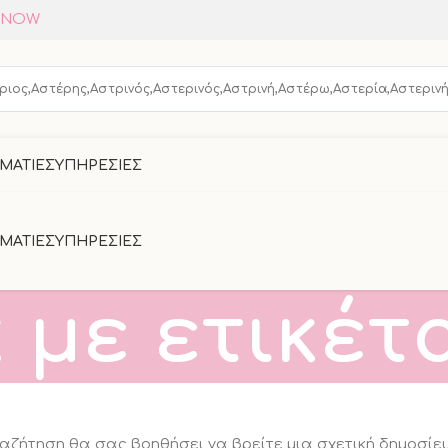
OXNOW
ριος,Αστέρης,Αστρινός,Αστερινός,Αστρινή,Αστέρω,Αστερία,Αστεριν
ΜΑΤΙΕΣ
ΥΠΗΡΕΣΙΕΣ
ΜΑΤΙΕΣ
ΥΠΗΡΕΣΙΕΣ
με ετικέτ
αζήτηση θα σας βοηθήσει να βρείτε μια σχετική δημοσίε