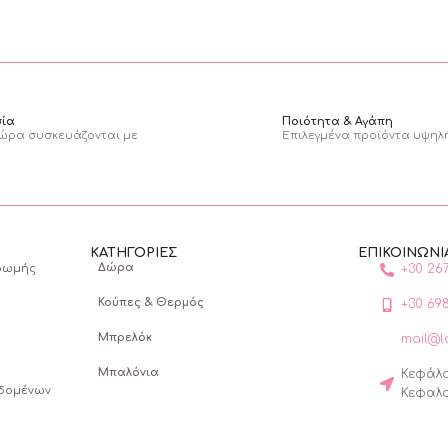
σία
Ποιότητα & Αγάπη
ώρα συσκευάζονται με
Επιλεγμένα προϊόντα υψηλ
ΚΑΤΗΓΟΡΙΕΣ
ΕΠΙΚΟΙΝΩΝΙ
Δώρα
ηρωμής
+30 26
Κούπες & Θερμός
+30 69
Μπρελόκ
mail@l
Μπαλόνια
Κεφάλο
εδομένων
Κεφαλ
Ρούχα & Αξεσουάρ
Διακοσμητικά