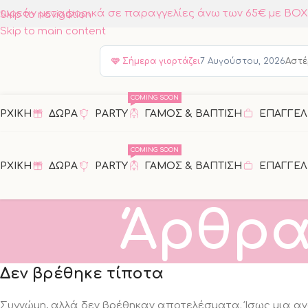
ωρεάν μεταφορικά σε παραγγελίες άνω των 65€ με B
Skip to navigation
Skip to main content
🩷
Σήμερα γιορτάζει
7 Αυγούστου, 2026
Αστέ
COMING SOON
ΡΧΙΚΗ
ΔΩΡΑ
PARTY
ΓΑΜΟΣ & ΒΑΠΤΙΣΗ
ΕΠΑΓΓΕΛ
COMING SOON
ΡΧΙΚΗ
ΔΩΡΑ
PARTY
ΓΑΜΟΣ & ΒΑΠΤΙΣΗ
ΕΠΑΓΓΕΛ
Άρθρα 
Δεν βρέθηκε τίποτα
Συγνώμη, αλλά δεν βρέθηκαν αποτελέσματα. Ίσως μια αν