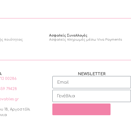
Ασφαλείς Συναλλαγές
ής ποιότητας
Ασφαλείς πληρωμές μέσω Viva Payments
Α
NEWSLETTER
713 00286
859 79428
ovables.gr
υ 18, Αργοστόλι
ονια