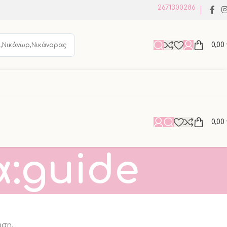
2671300286
0,00
ή,Νικάνωρ,Νικάνορας
0,00
α:guide
υση.